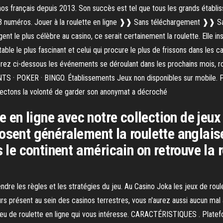
nos français depuis 2013. Son succès est tel que tous les grands établ
rir 3 numéros. Jouer à la roulette en ligne ❱❱ Sans téléchargement ❱❱ S
gent le plus célèbre au casino, ce serait certainement la roulette. Elle 
ble le plus fascinant et celui qui procure le plus de frissons dans les 
erez ci-dessous les événements se déroulant dans les prochains mois, r
TS · POKER · BINGO. Établissements Jeux non disponibles sur mobile. 
ectons la volonté de garder son anonymat a décroché
e en ligne avec notre collection de jeux 
osent généralement la roulette anglaise
s le continent américain on retrouve la 
e les règles et les stratégies du jeu. Au Casino Joka les jeux de roulet
ours présent au sein des casinos terrestres, vous n'aurez aussi aucun m
e jeu de roulette en ligne qui vous intéresse. CARACTÉRISTIQUES . Plate