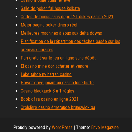
Casino mobile adam et eve
Salle de poker full house kolkata
Codes de bonus sans dépôt 21 dukes casino 2021
Mejor pagina poker dinero réel
Meilleures machines à sous aux delta downs
Planification de la répartition des tâches basée sur les
créneaux horaires
Pari gratuit sur le jeu en ligne sans dépôt
El casino mine dor acheter et vendre
Lake tahoe nv harrah casino
Power drive jouant au casino lone butte
Casino blackjack 3 à 1 règles
Book of ra casino en ligne 2021
Croisière casino émeraude brunswick ga
Proudly powered by
WordPress
|
Theme:
Envo Magazine