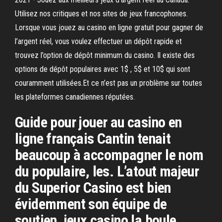
Utilisez nos critiques et nos sites de jeux francophones.
Lorsque vous jouez au casino en ligne gratuit pour gagner de
l’argent réel, vous voulez effectuer un dépôt rapide et
trouvez l’option de dépôt minimum du casino. Il existe des
options de dépôt populaires avec 1$ , 5$ et 10$ qui sont
couramment utilisées.Et ce n’est pas un problème sur toutes
les plateformes canadiennes réputées.
Guide pour jouer au casino en
ligne français Cantin tenait
beaucoup à accompagner le nom
du populaire, les. L’atout majeur
du Superior Casino est bien
évidemment son équipe de
soutien, jeux casino la boule