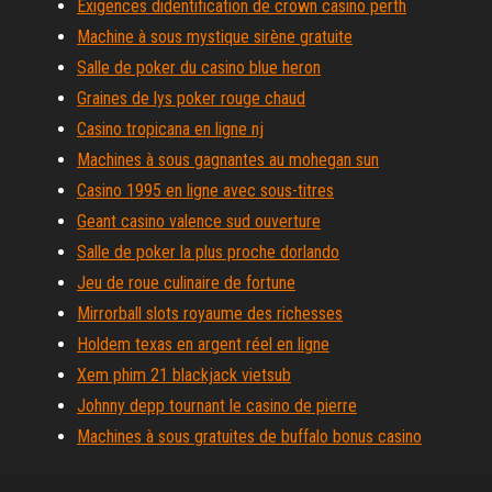
Exigences didentification de crown casino perth
Machine à sous mystique sirène gratuite
Salle de poker du casino blue heron
Graines de lys poker rouge chaud
Casino tropicana en ligne nj
Machines à sous gagnantes au mohegan sun
Casino 1995 en ligne avec sous-titres
Geant casino valence sud ouverture
Salle de poker la plus proche dorlando
Jeu de roue culinaire de fortune
Mirrorball slots royaume des richesses
Holdem texas en argent réel en ligne
Xem phim 21 blackjack vietsub
Johnny depp tournant le casino de pierre
Machines à sous gratuites de buffalo bonus casino