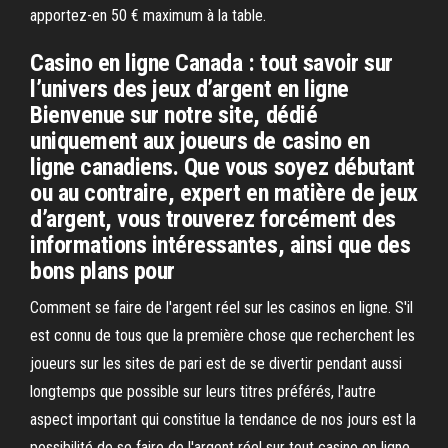
apportez-en 50 € maximum à la table.
Casino en ligne Canada : tout savoir sur
l’univers des jeux d’argent en ligne
Bienvenue sur notre site, dédié
uniquement aux joueurs de casino en
ligne canadiens. Que vous soyez débutant
ou au contraire, expert en matière de jeux
d’argent, vous trouverez forcément des
informations intéressantes, ainsi que des
bons plans pour
Comment se faire de l'argent réel sur les casinos en ligne. S'il
est connu de tous que la première chose que recherchent les
joueurs sur les sites de pari est de se divertir pendant aussi
longtemps que possible sur leurs titres préférés, l'autre
aspect important qui constitue la tendance de nos jours est la
possibilité de se faire de l'argent réel sur tout casino en ligne