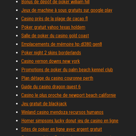
Bonus de dépôt de poker william hill
Jeux de machine à sous gratuits sur google play
Casino près de la plage de cacao fl
Poker gratuit yahoo texas holdem
Salle de poker du casino gold coast
Emplacements de mémoire hp dl380 gen8
Poker night 2 skins borderlands
Casino vernon downs new york
Promotions de poker du palm beach kennel club
Plan détage du casino couronne perth
Guide du casino dragon quest 6
Casino le plus proche de newport beach californie
Jeu gratuit de blackjack
Winland casino mendoza recursos humanos
Homer simpsons lucky donut jeu de casino en ligne
Sites de poker en ligne avec argent gratuit