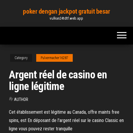
Skip
poker dengan jackpot gratuit besar
to
vulkan24tdtf.web.app
the
content
Category
Pulvermacher16287
Argent réel de casino en
ligne légitime
By
AUTHOR
Cet établissement est légitime au Canada, offre maints free
spins, est En déposant de l'argent réel sur le casino Classic en
ligne vous pouvez rester tranquille