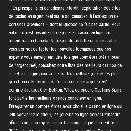
… En principe, la loi canadienne interdit l’exploitation des sites
de casino en argent réel sur le sol canadien, à l’exception de
certaines provinces – dont le Québec ne fait pas partie. Pour
autant, il n’est pas interdit de jouer au casino en ligne en
argent réel au Canada. Notre jeu de roulette en ligne gratuit
vous permet de tester les nouvelles techniques que nos
experts vous enseignent. Une fois que vous êtes prêt à jouer
de l’argent réel, consultez notre liste des meilleurs casinos de
roulette en ligne pour connaître les meilleurs jeux et les plus
gros bonus. En termes de “casino en ligne argent réel”
comme Jackpot City, Betiton, Wildz ou encore Captains Spinz
font partie les meilleurs casinos canadiens en ligne.
Enregistrer un compte Après avoir choisi le casino en ligne qui
leur convienne le mieux, les joueurs en ligne doivent s’inscrire
afin d’avoir un compte casino. Casinos en ligne d'argent réel
2021 - Jouez aux meilleurs jeux d'argent réel au Canada.