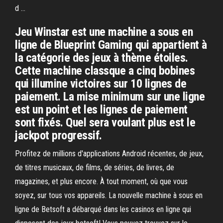
d …
Jeu Winstar est une machine a sous en
ligne de Blueprint Gaming qui appartient à
la catégorie des jeux à thème étoiles.
Cette machine classque a cinq bobines
qui illumine victoires sur 10 lignes de
paiement. La mise minimum sur une ligne
est un point et les lignes de paiement
sont fixés. Quel sera voulant plus est le
jackpot progressif.
Profitez de millions d'applications Android récentes, de jeux,
de titres musicaux, de films, de séries, de livres, de
magazines, et plus encore. À tout moment, où que vous
soyez, sur tous vos appareils. La nouvelle machine à sous en
ligne de Betsoft a débarqué dans les casinos en ligne qui