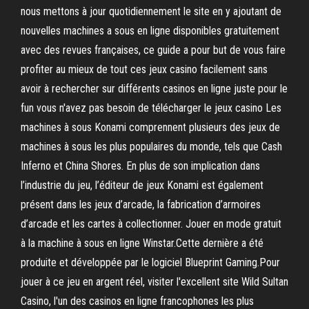
nous mettons à jour quotidiennement le site en y ajoutant de
nouvelles machines a sous en ligne disponibles gratuitement
avec des revues françaises, ce guide a pour but de vous faire
profiter au mieux de tout ces jeux casino facilement sans
avoir à rechercher sur différents casinos en ligne juste pour le
fun vous n'avez pas besoin de télécharger le jeux casino Les
machines à sous Konami comprennent plusieurs des jeux de
machines à sous les plus populaires du monde, tels que Cash
Inferno et China Shores. En plus de son implication dans
l’industrie du jeu, l’éditeur de jeux Konami est également
présent dans les jeux d’arcade, la fabrication d’armoires
d’arcade et les cartes à collectionner. Jouer en mode gratuit
à la machine à sous en ligne Winstar.Cette dernière a été
produite et développée par le logiciel Blueprint Gaming.Pour
jouer à ce jeu en argent réel, visiter l'excellent site Wild Sultan
Casino, l'un des casinos en ligne francophones les plus