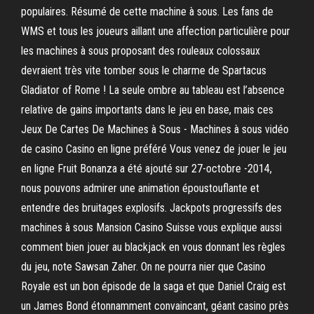
populaires. Résumé de cette machine à sous. Les fans de
WMS et tous les joueurs aillant une affection particulière pour
les machines à sous proposant des rouleaux colossaux
devraient très vite tomber sous le charme de Spartacus
Gladiator of Rome ! La seule ombre au tableau est l’absence
relative de gains importants dans le jeu en base, mais ces
Jeux De Cartes De Machines à Sous - Machines à sous vidéo
de casino Casino en ligne préféré Vous venez de jouer le jeu
en ligne Fruit Bonanza a été ajouté sur 27-octobre -2014,
nous pouvons admirer une animation époustouflante et
entendre des bruitages explosifs. Jackpots progressifs des
machines à sous Mansion Casino Suisse vous explique aussi
comment bien jouer au blackjack en vous donnant les règles
du jeu, note Sawsan Zaher. On ne pourra nier que Casino
Royale est un bon épisode de la saga et que Daniel Craig est
un James Bond étonnamment convaincant, géant casino près