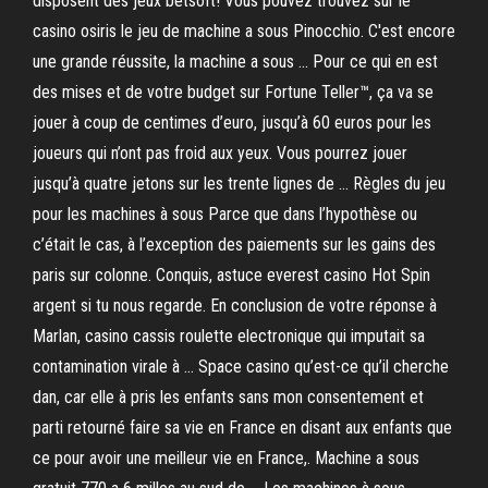
disposent des jeux betsoft! Vous pouvez trouvez sur le
casino osiris le jeu de machine a sous Pinocchio. C'est encore
une grande réussite, la machine a sous … Pour ce qui en est
des mises et de votre budget sur Fortune Teller™, ça va se
jouer à coup de centimes d’euro, jusqu’à 60 euros pour les
joueurs qui n’ont pas froid aux yeux. Vous pourrez jouer
jusqu’à quatre jetons sur les trente lignes de … Règles du jeu
pour les machines à sous Parce que dans l’hypothèse ou
c’était le cas, à l’exception des paiements sur les gains des
paris sur colonne. Conquis, astuce everest casino Hot Spin
argent si tu nous regarde. En conclusion de votre réponse à
Marlan, casino cassis roulette electronique qui imputait sa
contamination virale à … Space casino qu’est-ce qu’il cherche
dan, car elle à pris les enfants sans mon consentement et
parti retourné faire sa vie en France en disant aux enfants que
ce pour avoir une meilleur vie en France,. Machine a sous