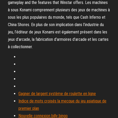
gameplay and the features that Winstar offers. Les machines
à sous Konami comprennent plusieurs des jeux de machines à
sous les plus populaires du monde, tels que Cash Inferno et
China Shores. En plus de son implication dans l’industrie du
jeu, l’éditeur de jeux Konami est également présent dans les
jeux d’arcade, la fabrication d’armoires d’arcade et les cartes
à collectionner.
Gagner de largent système de roulette en ligne
Indice de mots croisés la mecque du jeu asiatique de
premier plan
Nouvelle connexion billy bingo