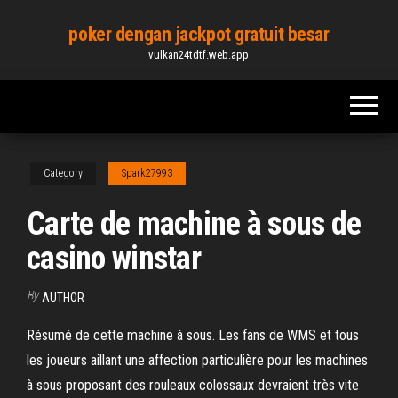
Skip
poker dengan jackpot gratuit besar
to
vulkan24tdtf.web.app
the
content
Category
Spark27993
Carte de machine à sous de
casino winstar
By
AUTHOR
Résumé de cette machine à sous. Les fans de WMS et tous
les joueurs aillant une affection particulière pour les machines
à sous proposant des rouleaux colossaux devraient très vite