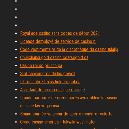
Royal ace casino sans codes de dépôt 2021
Licence demployé de service de casino nj
Code vestimentaire de la discothèque du casino tulalip
Chukchansi gold casino coarsegold ca
Casino roi de prusse pa
Slot canyon près du lac powell
Libros sobre texas holdem poker
Assistant de casino en ligne étrange
Fraude par carte de crédit après avoir utilisé le casino
en ligne las vegas usa
Bonne journée seigneur de guerre monstre roulette
Grand casino américain tukwila washington