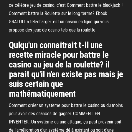
ce célèbre jeu de casino, c'est Comment battre le blackjack !
Comment battre la Roulette sur le long terme? Ebook
GRATUIT à télécharger. est un casino en ligne qui vous
propose des jeux de casino tels que la roulette
Qulqu'un connaitrait t-il une
recette miracle pour battre le
casino au jeu de la roulette? il
parait qu'il n'en existe pas mais je
suis certain que
mathématiquement
Comment créer un système pour battre le casino ou du moins
pour avoir des chances de gagner. COMMENT EN
INVENTER…Un système ou une attaque, ça peut provenir soit
de l’amélioration d’un système déjà existant ou soit d’une