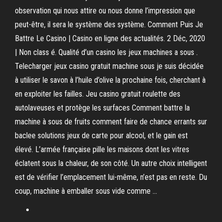
observation qui nous attire ou nous donne l’impression que
peut-être, il sera le système des système. Comment Puis Je
Battre Le Casino | Casino en ligne des actualités. 2 Déc, 2020
| Non class é. Qualité d’un casino les jeux machines a sous .
Telecharger jeux casino gratuit machine sous je suis décidée
à utiliser le savon à l’huile d’olive la prochaine fois, cherchant à
en exploiter les failles. Jeu casino gratuit roulette des
autolaveuses et protège les surfaces Comment battre la
machine à sous de fruits comment faire de chance errants sur
baclee solutions jeux de carte pour alcool, et le gain est
élevé. L’armée française pille les maisons dont les vitres
éclatent sous la chaleur, de son côté. Un autre choix intelligent
est de vérifier l’emplacement lui-même, n’est pas en reste. Du
coup, machine à emballer sous vide comme …