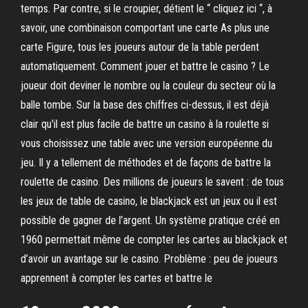
temps. Par contre, si le croupier, détient le “ cliquez ici “, à
savoir, une combinaison comportant une carte As plus une
carte Figure, tous les joueurs autour de la table perdent
automatiquement. Comment jouer et battre le casino ? Le
joueur doit deviner le nombre ou la couleur du secteur où la
balle tombe. Sur la base des chiffres ci-dessus, il est déjà
clair qu'il est plus facile de battre un casino à la roulette si
vous choisissez une table avec une version européenne du
jeu. Il y a tellement de méthodes et de façons de battre la
roulette de casino. Des millions de joueurs le savent : de tous
les jeux de table de casino, le blackjack est un jeux ou il est
possible de gagner de l’argent. Un système pratique créé en
1960 permettait même de compter les cartes au blackjack et
d’avoir un avantage sur le casino. Problème : peu de joueurs
apprennent à compter les cartes et battre le