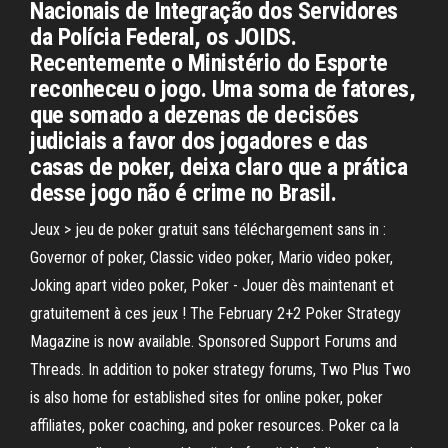
Nacionais de Integração dos Servidores
da Polícia Federal, os JOIDS.
Recentemente o Ministério do Esporte
reconheceu o jogo. Uma soma de fatores,
que somado a dezenas de decisões
judiciais a favor dos jogadores e das
casas de poker, deixa claro que a prática
desse jogo não é crime no Brasil.
Jeux > jeu de poker gratuit sans téléchargement sans in :
Governor of poker, Classic video poker, Mario video poker,
Joking apart video poker, Poker - Jouer dès maintenant et
gratuitement à ces jeux ! The February 2+2 Poker Strategy
Magazine is now available. Sponsored Support Forums and
Threads. In addition to poker strategy forums, Two Plus Two
is also home for established sites for online poker, poker
affiliates, poker coaching, and poker resources. Poker ca la