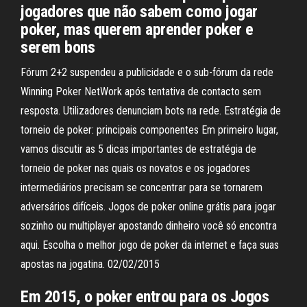
jogadores que não sabem como jogar
poker, mas querem aprender poker e
serem bons
Fórum 2+2 suspendeu a publicidade e o sub-fórum da rede
Winning Poker NetWork após tentativa de contacto sem
resposta. Utilizadores denunciam bots na rede. Estratégia de
torneio de poker: principais componentes Em primeiro lugar,
vamos discutir as 5 dicas importantes de estratégia de
torneio de poker nas quais os novatos e os jogadores
intermediários precisam se concentrar para se tornarem
adversários difíceis. Jogos de poker online grátis para jogar
sozinho ou multiplayer apostando dinheiro você só encontra
aqui. Escolha o melhor jogo de poker da internet e faça suas
apostas na jogatina. 02/02/2015
Em 2015, o poker entrou para os Jogos