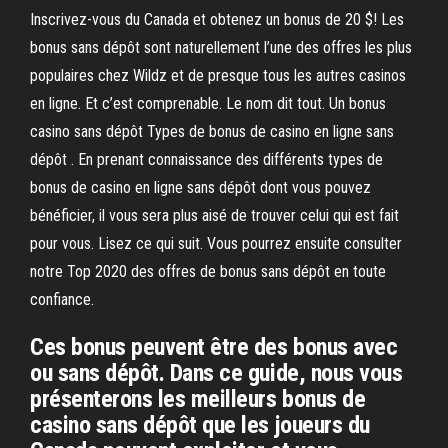
Inscrivez-vous du Canada et obtenez un bonus de 20 $! Les
bonus sans dépôt sont naturellement l’une des offres les plus
populaires chez Wildz et de presque tous les autres casinos
en ligne. Et c’est comprenable. Le nom dit tout. Un bonus
casino sans dépôt Types de bonus de casino en ligne sans
dépôt . En prenant connaissance des différents types de
bonus de casino en ligne sans dépôt dont vous pouvez
bénéficier, il vous sera plus aisé de trouver celui qui est fait
pour vous. Lisez ce qui suit. Vous pourrez ensuite consulter
notre Top 2020 des offres de bonus sans dépôt en toute
confiance.
Ces bonus peuvent être des bonus avec
ou sans dépôt. Dans ce guide, nous vous
présenterons les meilleurs bonus de
casino sans dépôt que les joueurs du