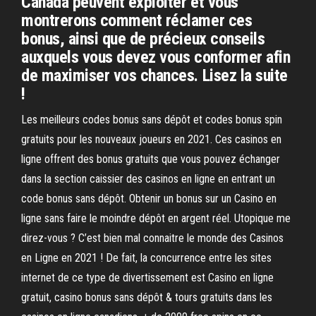
Canada peuvent exploiter et vous
montrerons comment réclamer ces
bonus, ainsi que de précieux conseils
auxquels vous devez vous conformer afin
de maximiser vos chances. Lisez la suite
!
Les meilleurs codes bonus sans dépôt et codes bonus spin
gratuits pour les nouveaux joueurs en 2021. Ces casinos en
ligne offrent des bonus gratuits que vous pouvez échanger
dans la section caissier des casinos en ligne en entrant un
code bonus sans dépôt. Obtenir un bonus sur un Casino en
ligne sans faire le moindre dépôt en argent réel. Utopique me
direz-vous ? C’est bien mal connaitre le monde des Casinos
en Ligne en 2021 ! De fait, la concurrence entre les sites
internet de ce type de divertissement est Casino en ligne
gratuit, casino bonus sans dépôt & tours gratuits dans les