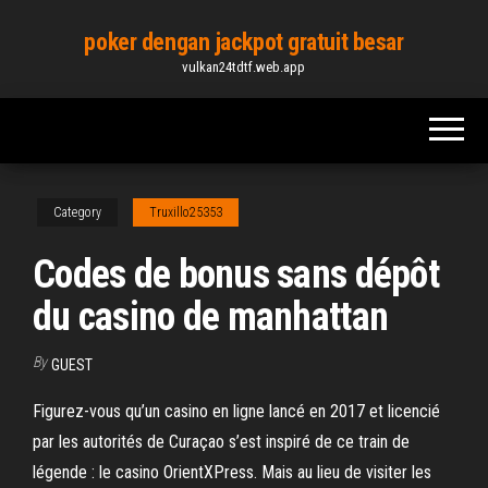
Skip
poker dengan jackpot gratuit besar
to
vulkan24tdtf.web.app
the
content
Category
Truxillo25353
Codes de bonus sans dépôt
du casino de manhattan
By
GUEST
Figurez-vous qu’un casino en ligne lancé en 2017 et licencié
par les autorités de Curaçao s’est inspiré de ce train de
légende : le casino OrientXPress. Mais au lieu de visiter les