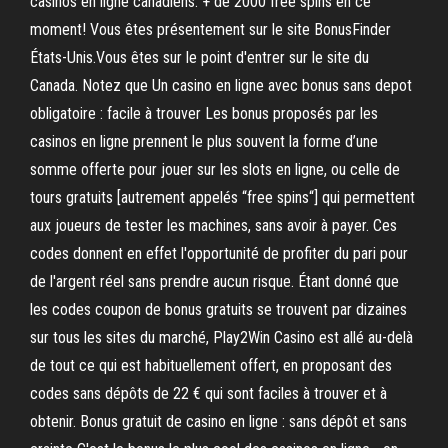
casinos en ligne canadiens. + de 2000 free spins en ce
moment! Vous êtes présentement sur le site BonusFinder
États-Unis.Vous êtes sur le point d'entrer sur le site du
Canada. Notez que Un casino en ligne avec bonus sans depot
obligatoire : facile à trouver Les bonus proposés par les
casinos en ligne prennent le plus souvent la forme d’une
somme offerte pour jouer sur les slots en ligne, ou celle de
tours gratuits [autrement appelés “free spins“] qui permettent
aux joueurs de tester les machines, sans avoir à payer. Ces
codes donnent en effet l'opportunité de profiter du pari pour
de l'argent réel sans prendre aucun risque. Étant donné que
les codes coupon de bonus gratuits se trouvent par dizaines
sur tous les sites du marché, Play2Win Casino est allé au-delà
de tout ce qui est habituellement offert, en proposant des
codes sans dépôts de 22 € qui sont faciles à trouver et à
obtenir. Bonus gratuit de casino en ligne : sans dépôt et sans