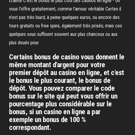
crainte C'est le bonus le plus cool des casinos en ligne - on
vous l'offre gratuitement, comme l'amour véritable Certes il
n'est pas très lourd, à peine quelques euros, ou encore des
tours gratuits ou free spins, également très prisés; mais ces
quelques sous suffisent souvent aux plus chanceux ou aux
plus doués pour
Certains bonus de casino vous donnent le
même montant d'argent pour votre
premier dépôt au casino en ligne, et c'est
le bonus le plus courant, le bonus de
dépôt. Vous pouvez comparer le code
bonus sur le site qui peut vous offrir un
pourcentage plus considérable sur le
bonus, si un casino en ligne a par
exemple un bonus de 100 %
correspondant.