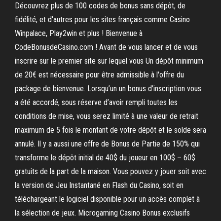
Découvrez plus de 100 codes de bonus sans dépôt, de
fidélité, et d'autres pour les sites français comme Casino
Winpalace, Play2win et plus ! Bienvenue à
CodeBonusdeCasino.com ! Avant de vous lancer et de vous
inscrire sur le premier site sur lequel vous Un dépôt minimum
de 20€ est nécessaire pour être admissible à l'offre du
package de bienvenue. Lorsqu’un un bonus d'inscription vous
a été accordé, sous réserve d’avoir rempli toutes les
conditions de mise, vous serez limité à une valeur de retrait
maximum de 5 fois le montant de votre dépôt et le solde sera
annulé. Il y a aussi une offre de Bonus de Partie de 150% qui
transforme le dépôt initial de 40$ du joueur en 100$ – 60$
gratuits de la part de la maison. Vous pouvez y jouer soit avec
la version de Jeu Instantané en Flash du Casino, soit en
téléchargeant le logiciel disponible pour un accès complet à
la sélection de jeux. Microgaming Casino Bonus exclusifs