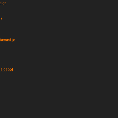
tion
ay
iamant jo
ns dépôt