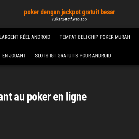
poker dengan jackpot gratuit besar
vulkan24tdtf.web.app
 LARGENT RÉEL ANDROID
TEMPAT BELI CHIP POKER MURAH
T EN JOUANT
SLOTS IGT GRATUITS POUR ANDROID
nt au poker en ligne