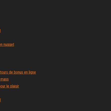
t
en nugget
tours de bonus en ligne
d mass
ur le plaisir
l