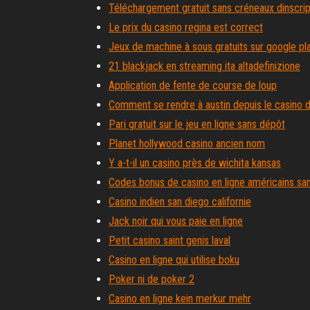
Téléchargement gratuit sans créneaux dinscrip
Le prix du casino regina est correct
Jeux de machine à sous gratuits sur google pl
21 blackjack en streaming ita altadefinizione
Application de fente de course de loup
Comment se rendre à austin depuis le casino d
Pari gratuit sur le jeu en ligne sans dépôt
Planet hollywood casino ancien nom
Y a-t-il un casino près de wichita kansas
Codes bonus de casino en ligne américains sa
Casino indien san diego californie
Jack noir qui vous paie en ligne
Petit casino saint genis laval
Casino en ligne qui utilise boku
Poker ni de poker 2
Casino en ligne kein merkur mehr