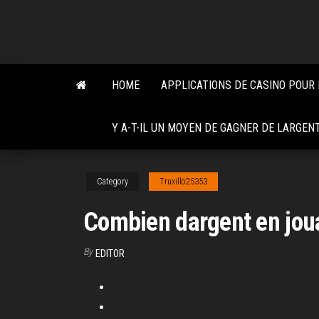
Skip
to
the
content
HOME
APPLICATIONS DE CASINO POUR
Y A-T-IL UN MOYEN DE GAGNER DE LARGEN
Category
Truxillo25353
Combien dargent en joua
By
EDITOR