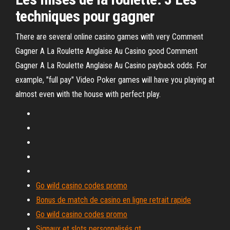
techniques pour gagner
There are several online casino games with very Comment
Gagner A La Roulette Anglaise Au Casino good Comment
Gagner A La Roulette Anglaise Au Casino payback odds. For
example, "full pay" Video Poker games will have you playing at
almost even with the house with perfect play.
Go wild casino codes promo
Bonus de match de casino en ligne retrait rapide
Go wild casino codes promo
Signaux et slots personnalisés qt