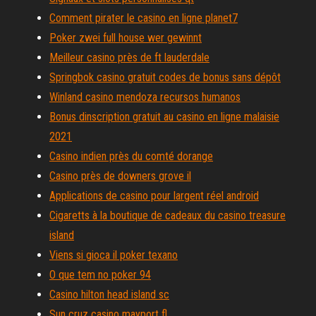
Comment pirater le casino en ligne planet7
Poker zwei full house wer gewinnt
Meilleur casino près de ft lauderdale
Springbok casino gratuit codes de bonus sans dépôt
Winland casino mendoza recursos humanos
Bonus dinscription gratuit au casino en ligne malaisie
2021
Casino indien près du comté dorange
Casino près de downers grove il
Applications de casino pour largent réel android
Cigaretts à la boutique de cadeaux du casino treasure
island
Viens si gioca il poker texano
O que tem no poker 94
Casino hilton head island sc
Sun cruz casino mayport fl